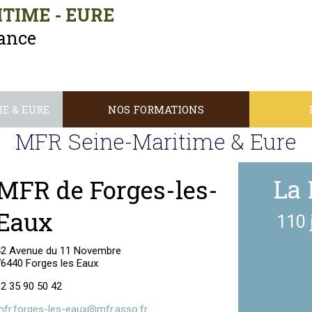
TIME - EURE
nance
E & EURE
NOS FORMATIONS
MFR Seine-Maritime & Eure
La 
MFR de Forges-les-
Eaux
110 
42 Avenue du 11 Novembre
76440 Forges les Eaux
02 35 90 50 42
mfr.forges-les-eaux@mfr.asso.fr