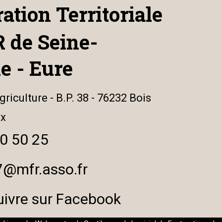
ation Territoriale
 de Seine-
e - Eure
Agriculture - B.P. 38 - 76232 Bois
ex
0 50 25
7@mfr.asso.fr
uivre sur Facebook