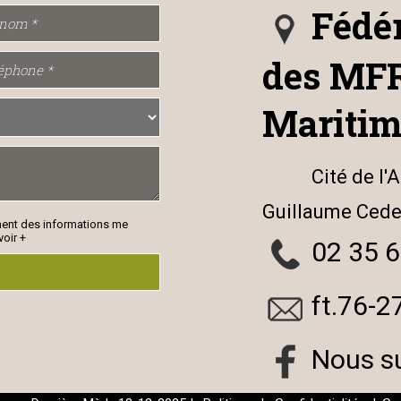
Fédér
des MFR
Maritim
Cité de l'
Guillaume Ced
ment des informations me
voir +
02 35 6
ft.76-2
Nous s